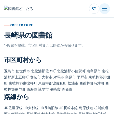
♡
PREFECTURE
長崎県の図書館
148館を掲載。市区町村または路線から探せます。
市区町村から
五島市
佐世保市
北松浦郡佐々町
北松浦郡小値賀町
南島原市
南松
浦郡新上五島町
壱岐市
大村市
対馬市
島原市
平戸市
東彼杵郡川棚
町
東彼杵郡東彼杵町
東彼杵郡波佐見町
松浦市
西彼杵郡時津町
西
彼杵郡長与町
西海市
諫早市
長崎市
雲仙市
路線から
JR佐世保線
JR大村線
JR長崎旧線
JR長崎本線
島原鉄道
松浦鉄道
西九州新幹線
長崎電軌大浦支線
長崎電軌本線
長崎電軌桜町支線