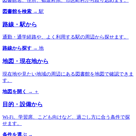
図書館名、住所、都道府県、市区町村から絞り込めます。
図書館を検索
→
駅
路線・駅から
通勤・通学経路や、よく利用する駅の周辺から探せます。
路線から探す
→
地
地図・現在地から
現在地や見たい地域の周辺にある図書館を地図で確認できま
す。
地図を開く
→
＋
目的・設備から
Wi-Fi、学習席、こども向けなど、過ごし方に合う条件で探
せます。
条件を選ぶ
→