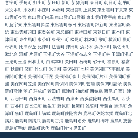
意宇町
手角町
打出町
新庄町
新町
新雑賀町
春日町
朝日町
朝酌町
末次本町
末次町
本庄町
本郷町
東出雲町上意東
東出雲町下意東
東
出雲町今宮
東出雲町内馬
東出雲町出雲郷
東出雲町意宇南
東出雲
町意宇東
東出雲町揖屋
東出雲町春日
東出雲町錦新町
東出雲町錦
浜
東出雲町須田
東奥谷町
東忌部町
東持田町
東朝日町
東本町
東
津田町
東生馬町
東茶町
東長江町
松尾町
枕木町
栄町
横浜町
殿町
母衣町
比津が丘
比津町
法吉町
津田町
浜乃木
浜乃木町
浜佐田町
淞北台
灘町
片原町
玉湯町大谷
玉湯町布志名
玉湯町林
玉湯町湯町
玉湯町玉造
田和山町
白瀉本町
矢田町
石橋町
砂子町
福原町
福富
町
秋鹿町
竪町
竹矢町
米子町
美保関町七類
美保関町下宇部尾
美
保関町北浦
美保関町千酌
美保関町森山
美保関町片江
美保関町福
浦
美保関町笠浦
美保関町美保関
美保関町菅浦
美保関町諸喰
美保
関町雲津
苧町
荘成町
菅田町
薦津町
袖師町
西嫁島
西尾町
西川津
町
西忌部町
西持田町
西法吉町
西津田
西浜佐陀町
西生馬町
西茶
町
西谷町
西長江町
邑生町
野原町
長海町
雑賀町
青葉台
馬潟町
魚
瀬町
魚町
鹿島町上講武
鹿島町佐陀宮内
鹿島町佐陀本郷
鹿島町北
講武
鹿島町南講武
鹿島町古浦
鹿島町名分
鹿島町御津
鹿島町恵曇
鹿島町手結
鹿島町武代
鹿島町片句
黒田町