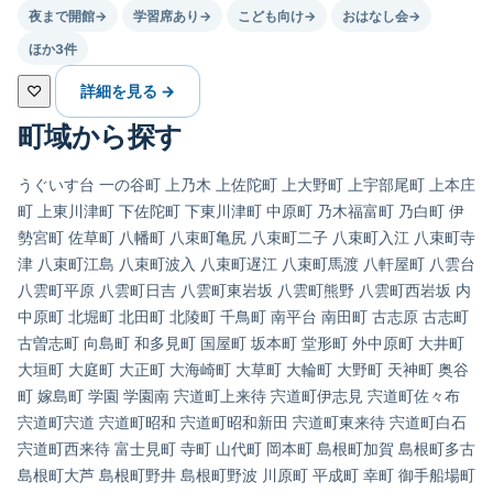
夜まで開館
→
学習席あり
→
こども向け
→
おはなし会
→
ほか3件
♡
詳細を見る →
町域から探す
うぐいす台
一の谷町
上乃木
上佐陀町
上大野町
上宇部尾町
上本庄
町
上東川津町
下佐陀町
下東川津町
中原町
乃木福富町
乃白町
伊
勢宮町
佐草町
八幡町
八束町亀尻
八束町二子
八束町入江
八束町寺
津
八束町江島
八束町波入
八束町遅江
八束町馬渡
八軒屋町
八雲台
八雲町平原
八雲町日吉
八雲町東岩坂
八雲町熊野
八雲町西岩坂
内
中原町
北堀町
北田町
北陵町
千鳥町
南平台
南田町
古志原
古志町
古曽志町
向島町
和多見町
国屋町
坂本町
堂形町
外中原町
大井町
大垣町
大庭町
大正町
大海崎町
大草町
大輪町
大野町
天神町
奥谷
町
嫁島町
学園
学園南
宍道町上来待
宍道町伊志見
宍道町佐々布
宍道町宍道
宍道町昭和
宍道町昭和新田
宍道町東来待
宍道町白石
宍道町西来待
富士見町
寺町
山代町
岡本町
島根町加賀
島根町多古
島根町大芦
島根町野井
島根町野波
川原町
平成町
幸町
御手船場町