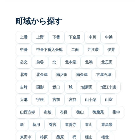
町域から探す
上番
上野
下番
下金屋
中川
中浜
中番
中番下番入会地
二面
井江葭
伊井
公文
前谷
北
北本堂
北潟
北疋田
北野
北金津
南疋田
南金津
古屋石塚
吉崎
国影
坂口
城
城新田
堀江十楽
大溝
宇根
宮前
宮谷
山十楽
山室
山西方寺
市姫
布目
後山
御簾尾
指中
新
新用
春宮
東善寺
東山
東温泉
東田中
柿原
桑原
椚
樋山
権世