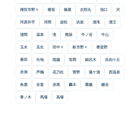
権世市野々
横垣
橋屋
次郎丸
池口
沢
河原井手
河間
波松
浜坂
清滝
清王
清間
温泉
滝
熊坂
牛ノ谷
牛山
玉木
瓜生
田中々
畝市野々
番堂野
番田
矢地
稲越
笹岡
細呂木
自由ケ丘
舟津
芦鶴
花乃杜
菅野
蓮ケ浦
西温泉
角屋
谷畠
赤尾
轟木
重義
鎌谷
青ノ木
馬場
高塚